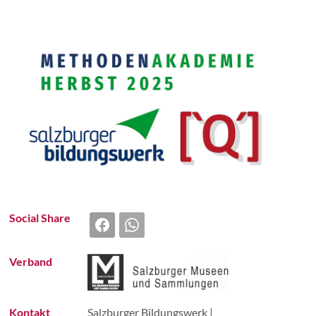
TANZ
ARCHIVIE
BRÄUCH
HANDWE
Social Share
Verband
LIED | G
MUSIK | 
Kontakt
Salzburger Bildungswerk |