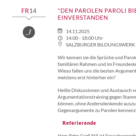
FR
14
"DEN PAROLEN PAROLI BI
EINVERSTANDEN
14.11.2025
VEREINSARBEIT
14:00 - 18:00 Uhr
SALZBURGER BILDUNGSWERK
Wir kennen sie die Sprüche und Parole
familiären Rahmen und im Freundeskr
Wieso fallen uns die besten Argumen
meistens erst hinterher ein?
Heiße Diskussionen und Austausch von
Argumentationstraining gegen Stammti
können, ohne Andersdenkende auszus
Gegenargumente zu Parolen kennenzu
Referierende
Hans Peter Graß
MA
ist Erwachsenenb