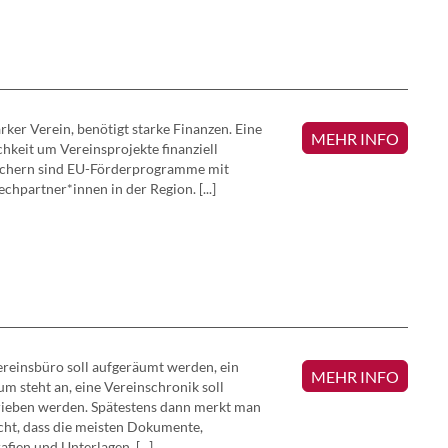
arker Verein, benötigt starke Finanzen. Eine
MEHR INFO
hkeit um Vereinsprojekte finanziell
ichern sind EU-Förderprogramme mit
chpartner*innen in der Region. [...]
reinsbüro soll aufgeräumt werden, ein
MEHR INFO
um steht an, eine Vereinschronik soll
rieben werden. Spätestens dann merkt man
icht, dass die meisten Dokumente,
afien und Unterlagen, [...]