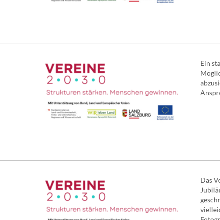
Ein st
Möglic
abzus
Anspre
Das Ve
Jubilä
gesch
vielle
Fotogr