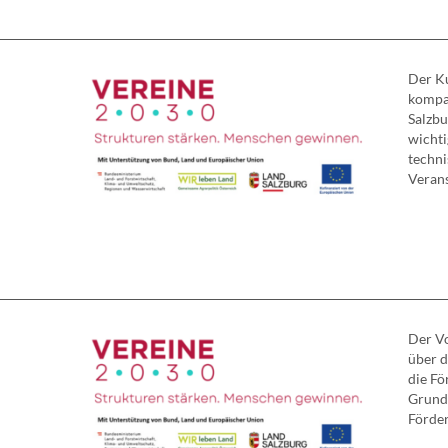
Der Ku
kompa
Salzbu
wichti
techn
Verans
Der Vo
über d
die Fö
Grundl
Förder