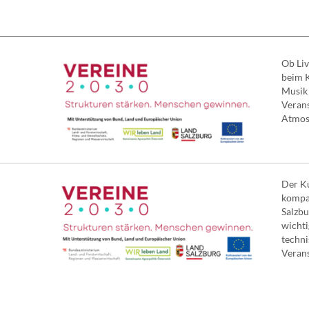
Ob Liv
beim K
Musik 
Verans
Atmosp
Der Ku
kompa
Salzbu
wichti
techn
Verans