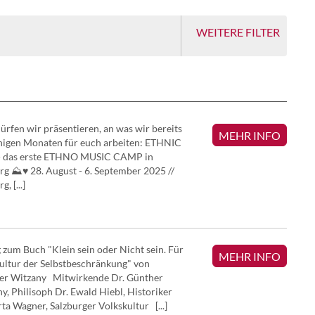
WEITERE FILTER
TANZ
ARCHIVIE
dürfen wir präsentieren, an was wir bereits
MEHR INFO
inigen Monaten für euch arbeiten: ETHNIC
- das erste ETHNO MUSIC CAMP in
BRÄUCH
rg ⛰♥️ 28. August - 6. September 2025 //
g, [...]
HANDWE
 zum Buch "Klein sein oder Nicht sein. Für
MEHR INFO
LIED | G
ultur der Selbstbeschränkung" von
er Witzany Mitwirkende Dr. Günther
y, Philisoph Dr. Ewald Hiebl, Historiker
ta Wagner, Salzburger Volkskultur [...]
MUSIK | 