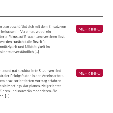
rtrag beschäftigt sich mit dem Einsatz von
MEHR INFO
rierkassen in Vereinen, wobei ein
erer Fokus auf Brauchtumsvereinen liegt.
werden zunächst die Begriffe
nützigkeit und Mildtätigkeit im
skontext verständlich [...]
ente und gut strukturierte Sitzungen sind
MEHR INFO
ntraler Erfolgsfaktor in der Vereinsarbeit.
sem praxisorientierten Vortrag erfahren
ie sie Meetings klar planen, zielgerichtet
ühren und souverän moderieren. Sie
n, [...]