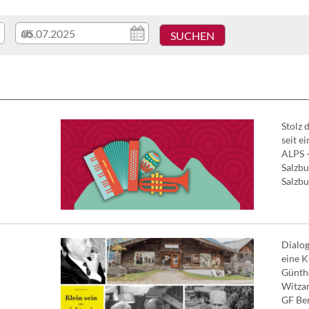
ab
Stolz 
seit e
ALPS 
Salzbu
Salzbur
Dialog
eine K
Günth
Witzan
GF Ber