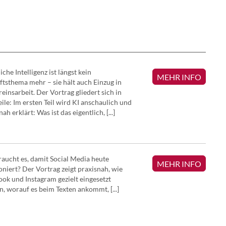
VEREINSA
iche Intelligenz ist längst kein
MEHR INFO
tsthema mehr – sie hält auch Einzug in
reinsarbeit. Der Vortrag gliedert sich in
eile: Im ersten Teil wird KI anschaulich und
ah erklärt: Was ist das eigentlich, [...]
aucht es, damit Social Media heute
MEHR INFO
oniert? Der Vortrag zeigt praxisnah, wie
ok und Instagram gezielt eingesetzt
, worauf es beim Texten ankommt, [...]