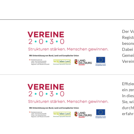
Der Vo
Regist
besond
Dabei 
Gemein
Verein
Effizi
ein ze
In die
Sie, w
durchf
erfahre