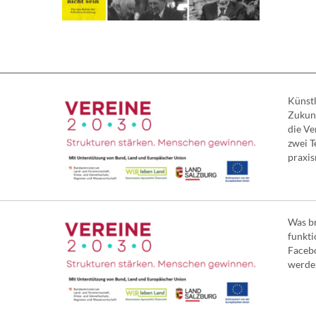
Künstl
Zukunf
die Ve
zwei T
praxisn
Was br
funkti
Facebo
werden