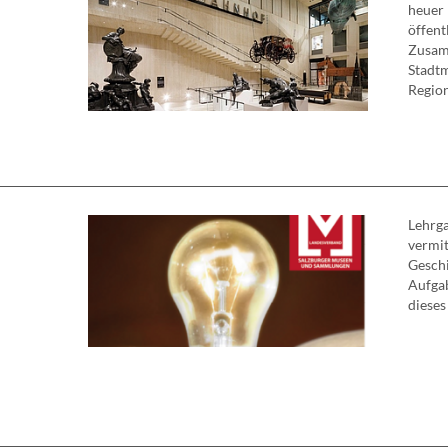
heuer 
öffent
Zusam
Stadt
Region
Lehrga
vermit
Geschi
Aufga
dieses 