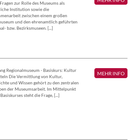
Fragen zur Rolle des Museums als
liche Institution sowie die
menarbeit zwischen einem großen
VEREINSA
museum und den ehrenamtlich geführten
al- bzw. Bezirksmuseen. [...]
ng Regionalmuseum - Basiskurs: Kultur
MEHR INFO
teln Die Vermittlung von Kultur,
chte und Wissen gehört zu den zentralen
ben der Museumsarbeit. Im Mittelpunkt
Basiskurses steht die Frage, [...]