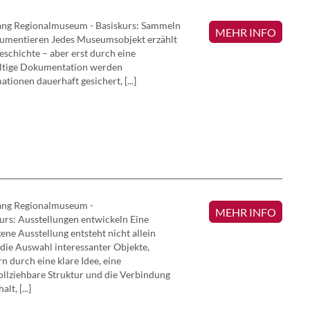
ang Regionalmuseum - Basiskurs: Sammeln
MEHR INFO
umentieren Jedes Museumsobjekt erzählt
eschichte – aber erst durch eine
ältige Dokumentation werden
ationen dauerhaft gesichert, [...]
ang Regionalmuseum -
MEHR INFO
urs: Ausstellungen entwickeln Eine
ene Ausstellung entsteht nicht allein
die Auswahl interessanter Objekte,
n durch eine klare Idee, eine
llziehbare Struktur und die Verbindung
lt, [...]