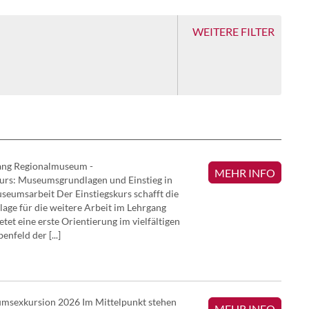
WEITERE FILTER
TANZ
ARCHIVIE
BRÄUCH
ang Regionalmuseum -
MEHR INFO
urs: Museumsgrundlagen und Einstieg in
seumsarbeit Der Einstiegskurs schafft die
age für die weitere Arbeit im Lehrgang
HANDWE
etet eine erste Orientierung im vielfältigen
enfeld der [...]
LIED | G
msexkursion 2026 Im Mittelpunkt stehen
MUSIK | 
MEHR INFO