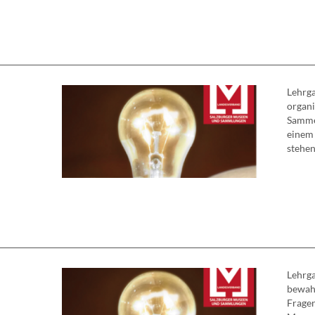
Lehrg
organi
Sammel
einem
stehen
Lehrga
bewah
Frage