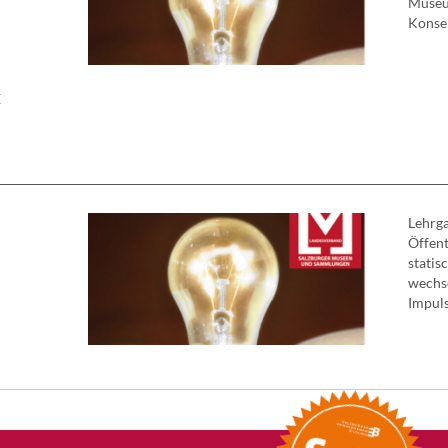
Museu
Konser
E
Lehrg
Öffent
statis
wechs
Impuls