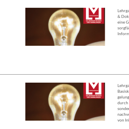
Lehrg
& Dok
eine G
sorgf
Inform
Lehrg
Basisk
gelung
durch 
sonder
nachvo
von Inha