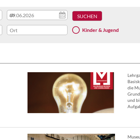
ab
Kinder & Jugend
Lehrg
Basisk
die Mu
Grundl
und bi
Aufgab
Museu