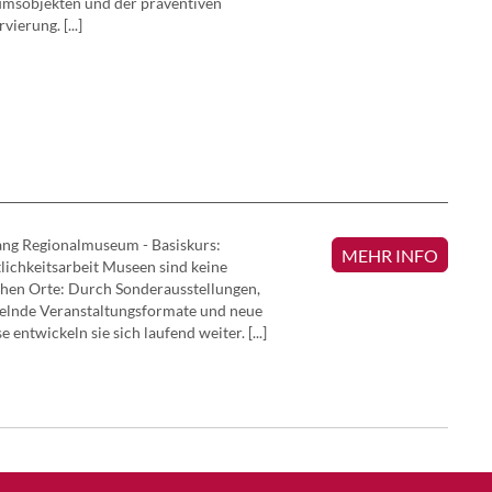
msobjekten und der präventiven
vierung. [...]
ang Regionalmuseum - Basiskurs:
MEHR INFO
lichkeitsarbeit Museen sind keine
chen Orte: Durch Sonderausstellungen,
elnde Veranstaltungsformate und neue
e entwickeln sie sich laufend weiter. [...]