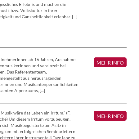
essliches Erlebnis und machen die
usik bzw. Volkskultur in ihrer
tigkeit und Ganzheitlichkeit erlebbar. [...]
VEREINSA
eilnehmerInnen ab 16 Jahren, Ausnahme:
MEHR INFO
enmusikerInnen und vereinzelt bei
en. Das Referententeam,
mengestellt aus herausragenden
erInnen und Musikantenpersönlichkeiten
samten Alpenraums, [...]
Musik wäre das Leben ein Irrtum.“ (F.
MEHR INFO
sche) Um diesem Irrtum vorzubeugen,
n sich Musikbegeisterte am Asitz in
g, um mit erfolgreichen Seminarleitern
istern ihrer Instrumente 4 Tage lang zu