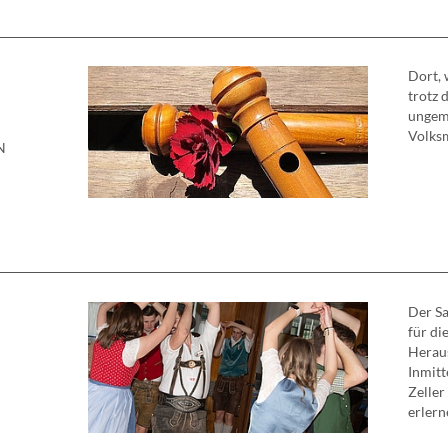
Dort, 
trotz 
ungeme
Volksm
N
Der Sa
für di
Herau
Inmitt
Zeller
erlerne