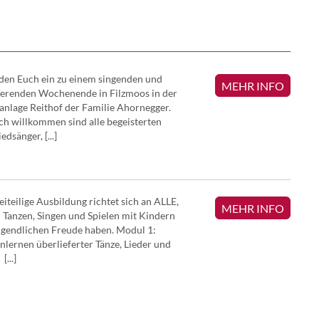
den Euch ein zu einem singenden und
MEHR INFO
ierenden Wochenende in Filzmoos in der
anlage Reithof der Familie Ahornegger.
ch willkommen sind alle begeisterten
edsänger, [...]
eiteilige Ausbildung richtet sich an ALLE,
MEHR INFO
 Tanzen, Singen und Spielen mit Kindern
gendlichen Freude haben. Modul 1:
lernen überlieferter Tänze, Lieder und
[...]