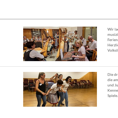
Wir la
musiz
Ferien
Herzli
Volksli
Die dr
die am
und Ju
Kennen
Spiele. 