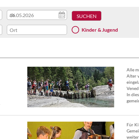
ab
Kinder & Jugend
Alle m
Alter 
eingel
Vened
In die
gemein
F
Für Ki
Gemein
weiter