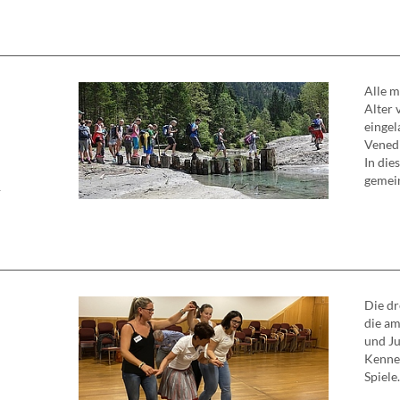
Alle m
Alter 
eingel
Vened
In die
gemein
F
Die dr
die am
und Ju
Kennen
Spiele. 