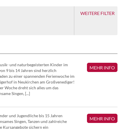
WEITERE FILTER
TANZ
ARCHIVIE
usik- und naturbegeisterten Kinder im
MEHR INFO
BRÄUCH
von 9 bis 14 Jahren sind herzlich
aden zu einer spannenden Ferienwoche im
igerhof in Neukirchen am Großvenediger!
HANDWE
ser Woche dreht sich alles um das
same Singen, [...]
LIED | G
nder und Jugendliche bis 15 Jahren
MEHR INFO
sames Singen, Tanzen und zahlreiche
MUSIK | 
e Kursangebote sichern ein