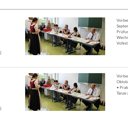
Vorber
Septe
Prüfu
Wechse
Volkst
E
Vorber
Oktob
• Prak
Tänze 
E