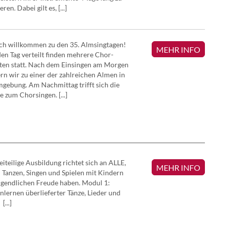
ren. Dabei gilt es, [...]
ch willkommen zu den 35. Almsingtagen!
MEHR INFO
en Tag verteilt finden mehrere Chor-
ten statt. Nach dem Einsingen am Morgen
n wir zu einer der zahlreichen Almen in
gebung. Am Nachmittag trifft sich die
 zum Chorsingen. [...]
eiteilige Ausbildung richtet sich an ALLE,
MEHR INFO
 Tanzen, Singen und Spielen mit Kindern
gendlichen Freude haben. Modul 1:
lernen überlieferter Tänze, Lieder und
[...]