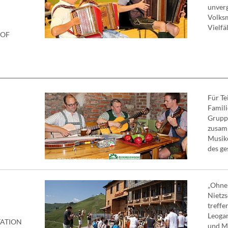
unverg
Volksm
Vielfäl
HOF
Für T
Famili
Grupp
zusam
Musik
des ge
„Ohne 
Nietz
treffe
Leogan
TATION
und Me