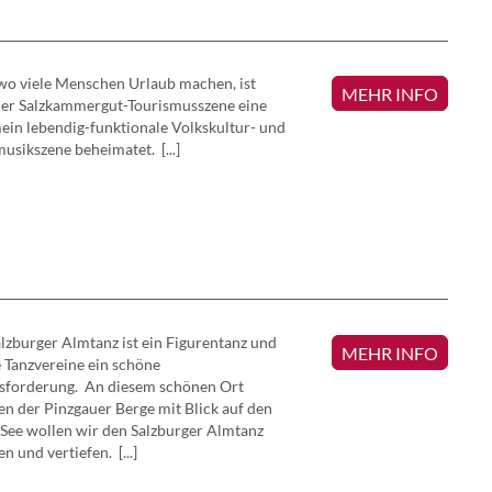
wo viele Menschen Urlaub machen, ist
MEHR INFO
der Salzkammergut-Tourismusszene eine
in lebendig-funktionale Volkskultur- und
usikszene beheimatet. [...]
lzburger Almtanz ist ein Figurentanz und
MEHR INFO
e Tanzvereine ein schöne
sforderung. An diesem schönen Ort
en der Pinzgauer Berge mit Blick auf den
 See wollen wir den Salzburger Almtanz
n und vertiefen. [...]