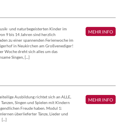
usik- und naturbegeisterten Kinder im
MEHR INFO
von 9 bis 14 Jahren sind herzlich
aden zu einer spannenden Ferienwoche im
igerhof in Neukirchen am Großvenediger!
ser Woche dreht sich alles um das
same Singen, [...]
eiteilige Ausbildung richtet sich an ALLE,
MEHR INFO
 Tanzen, Singen und Spielen mit Kindern
gendlichen Freude haben. Modul 1:
lernen überlieferter Tänze, Lieder und
[...]