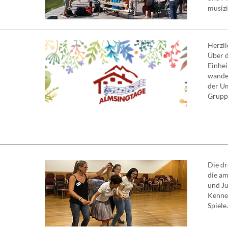
musizie
Herzli
Über d
Einhei
wander
der Um
Gruppe
Die dr
die am
und Ju
Kennen
Spiele. 