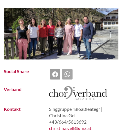
TANZ
ARCHIVIE
BRÄUCH
Social Share
HANDWE
Verband
LIED | G
Kontakt
Singgruppe "Bloaßleateg" |
Christina Gell
+43/664/5613692
MUSIK | 
christina.gell@gmx.at