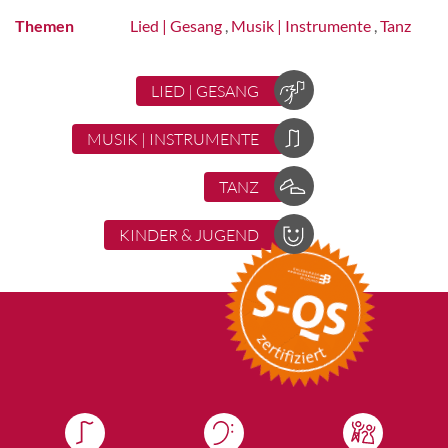
Themen
Lied | Gesang
,
Musik | Instrumente
,
Tanz
LIED | GESANG
MUSIK | INSTRUMENTE
TANZ
KINDER & JUGEND